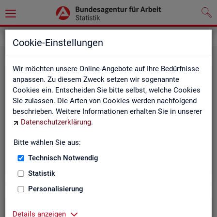
Grundlagen
Rechtsgrundlagen
Cookie-Einstellungen
Wir möchten unsere Online-Angebote auf Ihre Bedürfnisse
anpassen. Zu diesem Zweck setzen wir sogenannte
Cookies ein. Entscheiden Sie bitte selbst, welche Cookies
Sie zulassen. Die Arten von Cookies werden nachfolgend
beschrieben. Weitere Informationen erhalten Sie in unserer
Ge­set­ze und Ver­ord­nun­gen
Datenschutzerklärung
.
Bitte wählen Sie aus:
Die Gesetze und Verordnungen, die der Arbeit der
Statistik der BA zugrunde liegen, finden Sie hier.
Technisch Notwendig
Statistik
Personalisierung
Details anzeigen