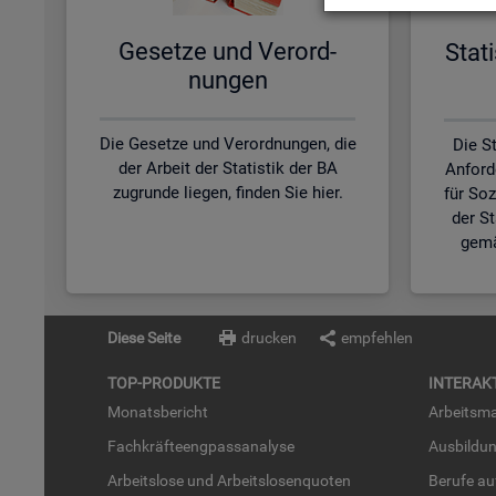
Ge­set­ze und Ver­ord­
Sta­t
nun­gen
Die Gesetze und Verordnungen, die
Die St
der Arbeit der Statistik der BA
Anford
zugrunde liegen, finden Sie hier.
für So
der S
gemä
Diese Seite
drucken
empfehlen
TOP-PRO­DUK­TE
IN­TER­AK­
Mo­nats­be­richt
Ar­beits­ma
Fach­kräf­te­eng­pass­ana­ly­se
Aus­bil­du
Ar­beits­lo­se und Ar­beits­lo­sen­quo­ten
Be­ru­fe a