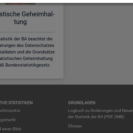
is­ti­sche Ge­heim­hal­
tung
atistik der BA beachtet die
erungen des Datenschutzes
zialdaten und die Grundsätze
tatistischen Geheimhaltung
ß Bundesstatistikgesetz.
TI­VE STA­TIS­TI­KEN
GRUND­LA­GEN
rkt­mo­ni­tor
Log­buch zu Än­de­run­gen und Neue­
der Sta­tis­tik der BA (PDF, 2MB)
ngs­markt
Glos­sar
uf einen Blick