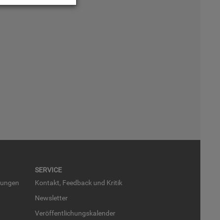
SER­VICE
run­gen
Kon­takt, Feed­back und Kri­tik
News­let­ter
Ver­öf­fent­li­chungs­ka­len­der