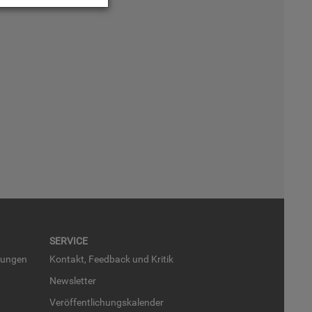
SER­VICE
run­gen
Kon­takt, Feed­back und Kri­tik
News­let­ter
Ver­öf­fent­li­chungs­ka­len­der