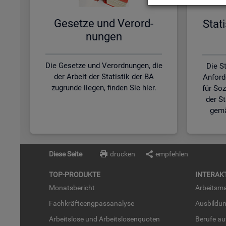
Ge­set­ze und Ver­ord­
Sta­t
nun­gen
Die Gesetze und Verordnungen, die
Die St
der Arbeit der Statistik der BA
Anford
zugrunde liegen, finden Sie hier.
für So
der S
gemä
Diese Seite
drucken
empfehlen
TOP-PRO­DUK­TE
IN­TER­AK­
Mo­nats­be­richt
Ar­beits­ma
Fach­kräf­te­eng­pass­ana­ly­se
Aus­bil­du
Ar­beits­lo­se und Ar­beits­lo­sen­quo­ten
Be­ru­fe a