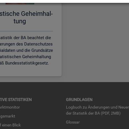
is­ti­sche Ge­heim­hal­
tung
atistik der BA beachtet die
erungen des Datenschutzes
zialdaten und die Grundsätze
tatistischen Geheimhaltung
ß Bundesstatistikgesetz.
TI­VE STA­TIS­TI­KEN
GRUND­LA­GEN
rkt­mo­ni­tor
Log­buch zu Än­de­run­gen und Neue­
der Sta­tis­tik der BA (PDF, 2MB)
ngs­markt
Glos­sar
uf einen Blick