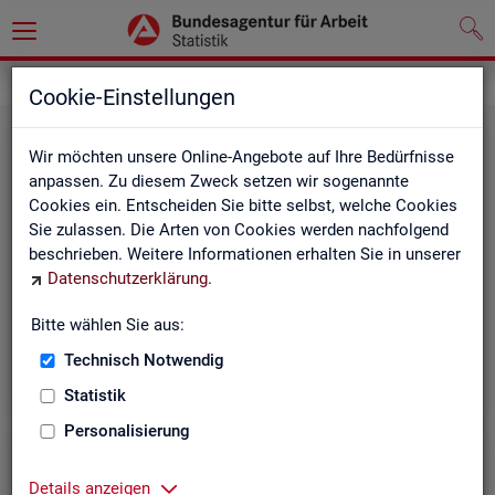
Grundlagen
Rechtsgrundlagen
Cookie-Einstellungen
Wir möchten unsere Online-Angebote auf Ihre Bedürfnisse
anpassen. Zu diesem Zweck setzen wir sogenannte
Cookies ein. Entscheiden Sie bitte selbst, welche Cookies
Sie zulassen. Die Arten von Cookies werden nachfolgend
beschrieben. Weitere Informationen erhalten Sie in unserer
Ge­set­ze und Ver­ord­nun­gen
Datenschutzerklärung
.
Bitte wählen Sie aus:
Die Gesetze und Verordnungen, die der Arbeit der
Statistik der BA zugrunde liegen, finden Sie hier.
Technisch Notwendig
Statistik
Personalisierung
Details anzeigen