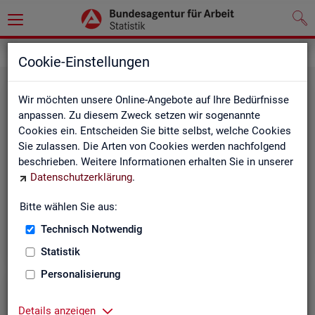
Grundlagen
Rechtsgrundlagen
Cookie-Einstellungen
Wir möchten unsere Online-Angebote auf Ihre Bedürfnisse
anpassen. Zu diesem Zweck setzen wir sogenannte
Cookies ein. Entscheiden Sie bitte selbst, welche Cookies
Sie zulassen. Die Arten von Cookies werden nachfolgend
beschrieben. Weitere Informationen erhalten Sie in unserer
Ge­set­ze und Ver­ord­nun­gen
Datenschutzerklärung
.
Bitte wählen Sie aus:
Die Gesetze und Verordnungen, die der Arbeit der
Statistik der BA zugrunde liegen, finden Sie hier.
Technisch Notwendig
Statistik
Personalisierung
Details anzeigen