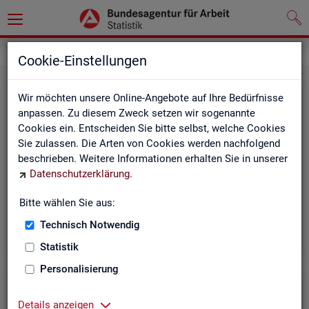
Grundlagen
Rechtsgrundlagen
Cookie-Einstellungen
Wir möchten unsere Online-Angebote auf Ihre Bedürfnisse
anpassen. Zu diesem Zweck setzen wir sogenannte
Cookies ein. Entscheiden Sie bitte selbst, welche Cookies
Sie zulassen. Die Arten von Cookies werden nachfolgend
beschrieben. Weitere Informationen erhalten Sie in unserer
Ge­set­ze und Ver­ord­nun­gen
Datenschutzerklärung
.
Bitte wählen Sie aus:
Die Gesetze und Verordnungen, die der Arbeit der
Statistik der BA zugrunde liegen, finden Sie hier.
Technisch Notwendig
Statistik
Personalisierung
Details anzeigen