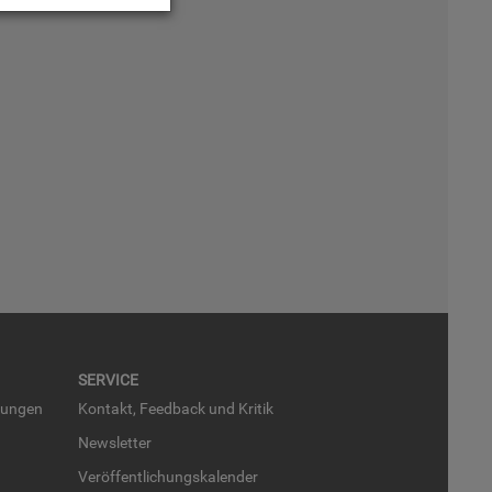
SER­VICE
run­gen
Kon­takt, Feed­back und Kri­tik
News­let­ter
Ver­öf­fent­li­chungs­ka­len­der