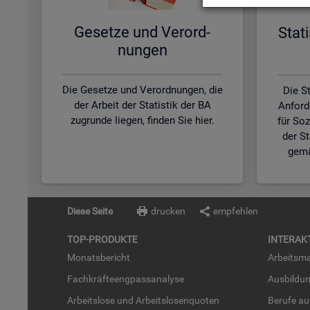
Ge­set­ze und Ver­ord­
Sta­t
nun­gen
Die Gesetze und Verordnungen, die
Die St
der Arbeit der Statistik der BA
Anford
zugrunde liegen, finden Sie hier.
für So
der S
gemä
Diese Seite
drucken
empfehlen
TOP-PRO­DUK­TE
IN­TER­AK­
Mo­nats­be­richt
Ar­beits­ma
Fach­kräf­te­eng­pass­ana­ly­se
Aus­bil­du
Ar­beits­lo­se und Ar­beits­lo­sen­quo­ten
Be­ru­fe a