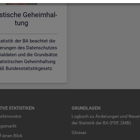
is­ti­sche Ge­heim­hal­
tung
atistik der BA beachtet die
erungen des Datenschutzes
zialdaten und die Grundsätze
tatistischen Geheimhaltung
ß Bundesstatistikgesetz.
TI­VE STA­TIS­TI­KEN
GRUND­LA­GEN
rkt­mo­ni­tor
Log­buch zu Än­de­run­gen und Neue­
der Sta­tis­tik der BA (PDF, 2MB)
ngs­markt
Glos­sar
uf einen Blick