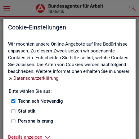
Grundlagen
Rechtsgrundlagen
Cookie-Einstellungen
Wir möchten unsere Online-Angebote auf Ihre Bedürfnisse
anpassen. Zu diesem Zweck setzen wir sogenannte
Cookies ein. Entscheiden Sie bitte selbst, welche Cookies
Sie zulassen. Die Arten von Cookies werden nachfolgend
beschrieben. Weitere Informationen erhalten Sie in unserer
Ge­set­ze und Ver­ord­nun­gen
Datenschutzerklärung
.
Bitte wählen Sie aus:
Die Gesetze und Verordnungen, die der Arbeit der
Statistik der BA zugrunde liegen, finden Sie hier.
Technisch Notwendig
Statistik
Personalisierung
Details anzeigen