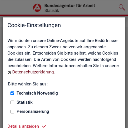
Grundlagen
Rechtsgrundlagen
Cookie-Einstellungen
Wir möchten unsere Online-Angebote auf Ihre Bedürfnisse
anpassen. Zu diesem Zweck setzen wir sogenannte
Cookies ein. Entscheiden Sie bitte selbst, welche Cookies
Sie zulassen. Die Arten von Cookies werden nachfolgend
beschrieben. Weitere Informationen erhalten Sie in unserer
Ge­set­ze und Ver­ord­nun­gen
Datenschutzerklärung
.
Bitte wählen Sie aus:
Die Gesetze und Verordnungen, die der Arbeit der
Statistik der BA zugrunde liegen, finden Sie hier.
Technisch Notwendig
Statistik
Personalisierung
Details anzeigen