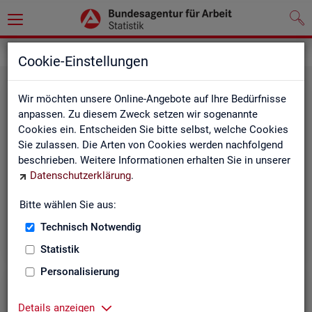
Grundlagen
Rechtsgrundlagen
Cookie-Einstellungen
Wir möchten unsere Online-Angebote auf Ihre Bedürfnisse
anpassen. Zu diesem Zweck setzen wir sogenannte
Cookies ein. Entscheiden Sie bitte selbst, welche Cookies
Sie zulassen. Die Arten von Cookies werden nachfolgend
beschrieben. Weitere Informationen erhalten Sie in unserer
Ge­set­ze und Ver­ord­nun­gen
Datenschutzerklärung
.
Bitte wählen Sie aus:
Die Gesetze und Verordnungen, die der Arbeit der
Statistik der BA zugrunde liegen, finden Sie hier.
Technisch Notwendig
Statistik
Personalisierung
Details anzeigen