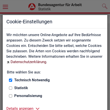
Grundlagen
Rechtsgrundlagen
Cookie-Einstellungen
Wir möchten unsere Online-Angebote auf Ihre Bedürfnisse
anpassen. Zu diesem Zweck setzen wir sogenannte
Cookies ein. Entscheiden Sie bitte selbst, welche Cookies
Sie zulassen. Die Arten von Cookies werden nachfolgend
beschrieben. Weitere Informationen erhalten Sie in unserer
Ge­set­ze und Ver­ord­nun­gen
Datenschutzerklärung
.
Bitte wählen Sie aus:
Die Gesetze und Verordnungen, die der Arbeit der
Statistik der BA zugrunde liegen, finden Sie hier.
Technisch Notwendig
Statistik
Personalisierung
Details anzeigen