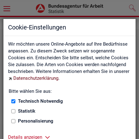
Grundlagen
Rechtsgrundlagen
Cookie-Einstellungen
Wir möchten unsere Online-Angebote auf Ihre Bedürfnisse
anpassen. Zu diesem Zweck setzen wir sogenannte
Cookies ein. Entscheiden Sie bitte selbst, welche Cookies
Sie zulassen. Die Arten von Cookies werden nachfolgend
beschrieben. Weitere Informationen erhalten Sie in unserer
Ge­set­ze und Ver­ord­nun­gen
Datenschutzerklärung
.
Bitte wählen Sie aus:
Die Gesetze und Verordnungen, die der Arbeit der
Statistik der BA zugrunde liegen, finden Sie hier.
Technisch Notwendig
Statistik
Personalisierung
Details anzeigen