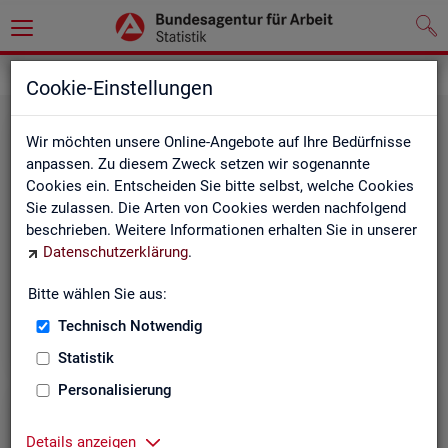
Grundlagen
Rechtsgrundlagen
Cookie-Einstellungen
Wir möchten unsere Online-Angebote auf Ihre Bedürfnisse
anpassen. Zu diesem Zweck setzen wir sogenannte
Cookies ein. Entscheiden Sie bitte selbst, welche Cookies
Sie zulassen. Die Arten von Cookies werden nachfolgend
beschrieben. Weitere Informationen erhalten Sie in unserer
Ge­set­ze und Ver­ord­nun­gen
Datenschutzerklärung
.
Bitte wählen Sie aus:
Die Gesetze und Verordnungen, die der Arbeit der
Statistik der BA zugrunde liegen, finden Sie hier.
Technisch Notwendig
Statistik
Personalisierung
Details anzeigen