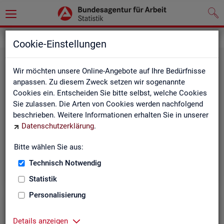
Grundlagen
Rechtsgrundlagen
Cookie-Einstellungen
Wir möchten unsere Online-Angebote auf Ihre Bedürfnisse
anpassen. Zu diesem Zweck setzen wir sogenannte
Cookies ein. Entscheiden Sie bitte selbst, welche Cookies
Sie zulassen. Die Arten von Cookies werden nachfolgend
beschrieben. Weitere Informationen erhalten Sie in unserer
Ge­set­ze und Ver­ord­nun­gen
Datenschutzerklärung
.
Bitte wählen Sie aus:
Die Gesetze und Verordnungen, die der Arbeit der
Statistik der BA zugrunde liegen, finden Sie hier.
Technisch Notwendig
Statistik
Personalisierung
Details anzeigen