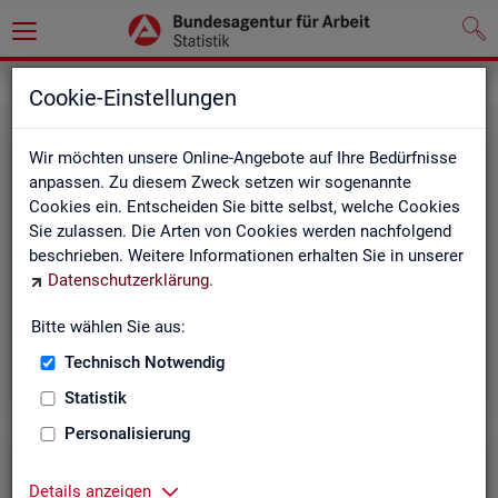
Grundlagen
Rechtsgrundlagen
Cookie-Einstellungen
Wir möchten unsere Online-Angebote auf Ihre Bedürfnisse
anpassen. Zu diesem Zweck setzen wir sogenannte
Cookies ein. Entscheiden Sie bitte selbst, welche Cookies
Sie zulassen. Die Arten von Cookies werden nachfolgend
beschrieben. Weitere Informationen erhalten Sie in unserer
Ge­set­ze und Ver­ord­nun­gen
Datenschutzerklärung
.
Bitte wählen Sie aus:
Die Gesetze und Verordnungen, die der Arbeit der
Statistik der BA zugrunde liegen, finden Sie hier.
Technisch Notwendig
Statistik
Personalisierung
Details anzeigen