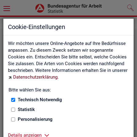
Grundlagen
Rechtsgrundlagen
Cookie-Einstellungen
Wir möchten unsere Online-Angebote auf Ihre Bedürfnisse
anpassen. Zu diesem Zweck setzen wir sogenannte
Cookies ein. Entscheiden Sie bitte selbst, welche Cookies
Sie zulassen. Die Arten von Cookies werden nachfolgend
beschrieben. Weitere Informationen erhalten Sie in unserer
Ge­set­ze und Ver­ord­nun­gen
Datenschutzerklärung
.
Bitte wählen Sie aus:
Die Gesetze und Verordnungen, die der Arbeit der
Statistik der BA zugrunde liegen, finden Sie hier.
Technisch Notwendig
Statistik
Personalisierung
Details anzeigen