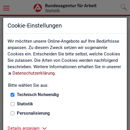
Grundlagen
Rechtsgrundlagen
Cookie-Einstellungen
Wir möchten unsere Online-Angebote auf Ihre Bedürfnisse
anpassen. Zu diesem Zweck setzen wir sogenannte
Cookies ein. Entscheiden Sie bitte selbst, welche Cookies
Sie zulassen. Die Arten von Cookies werden nachfolgend
beschrieben. Weitere Informationen erhalten Sie in unserer
Ge­set­ze und Ver­ord­nun­gen
Datenschutzerklärung
.
Bitte wählen Sie aus:
Die Gesetze und Verordnungen, die der Arbeit der
Statistik der BA zugrunde liegen, finden Sie hier.
Technisch Notwendig
Statistik
Personalisierung
Details anzeigen