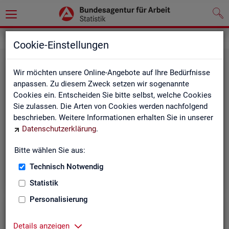
Grundlagen
Rechtsgrundlagen
Cookie-Einstellungen
Wir möchten unsere Online-Angebote auf Ihre Bedürfnisse
anpassen. Zu diesem Zweck setzen wir sogenannte
Cookies ein. Entscheiden Sie bitte selbst, welche Cookies
Sie zulassen. Die Arten von Cookies werden nachfolgend
beschrieben. Weitere Informationen erhalten Sie in unserer
Ge­set­ze und Ver­ord­nun­gen
Datenschutzerklärung
.
Bitte wählen Sie aus:
Die Gesetze und Verordnungen, die der Arbeit der
Statistik der BA zugrunde liegen, finden Sie hier.
Technisch Notwendig
Statistik
Personalisierung
Details anzeigen