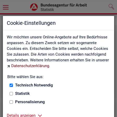
Grundlagen
Rechtsgrundlagen
Cookie-Einstellungen
Wir möchten unsere Online-Angebote auf Ihre Bedürfnisse
anpassen. Zu diesem Zweck setzen wir sogenannte
Cookies ein. Entscheiden Sie bitte selbst, welche Cookies
Sie zulassen. Die Arten von Cookies werden nachfolgend
beschrieben. Weitere Informationen erhalten Sie in unserer
Ge­set­ze und Ver­ord­nun­gen
Datenschutzerklärung
.
Bitte wählen Sie aus:
Die Gesetze und Verordnungen, die der Arbeit der
Statistik der BA zugrunde liegen, finden Sie hier.
Technisch Notwendig
Statistik
Personalisierung
Details anzeigen