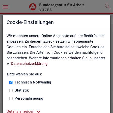
Grundlagen
Rechtsgrundlagen
Cookie-Einstellungen
Wir möchten unsere Online-Angebote auf Ihre Bedürfnisse
anpassen. Zu diesem Zweck setzen wir sogenannte
Cookies ein. Entscheiden Sie bitte selbst, welche Cookies
Sie zulassen. Die Arten von Cookies werden nachfolgend
beschrieben. Weitere Informationen erhalten Sie in unserer
Ge­set­ze und Ver­ord­nun­gen
Datenschutzerklärung
.
Bitte wählen Sie aus:
Die Gesetze und Verordnungen, die der Arbeit der
Statistik der BA zugrunde liegen, finden Sie hier.
Technisch Notwendig
Statistik
Personalisierung
Details anzeigen