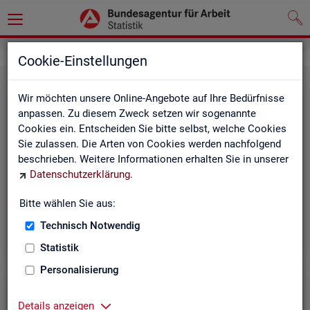
Grundlagen
Rechtsgrundlagen
Cookie-Einstellungen
Wir möchten unsere Online-Angebote auf Ihre Bedürfnisse
anpassen. Zu diesem Zweck setzen wir sogenannte
Cookies ein. Entscheiden Sie bitte selbst, welche Cookies
Sie zulassen. Die Arten von Cookies werden nachfolgend
beschrieben. Weitere Informationen erhalten Sie in unserer
Ge­set­ze und Ver­ord­nun­gen
Datenschutzerklärung
.
Bitte wählen Sie aus:
Die Gesetze und Verordnungen, die der Arbeit der
Statistik der BA zugrunde liegen, finden Sie hier.
Technisch Notwendig
Statistik
Personalisierung
Details anzeigen