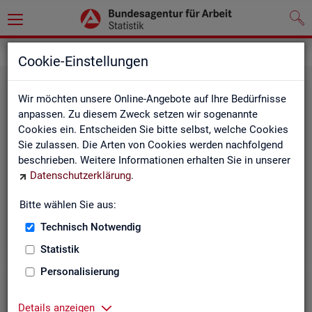
Grundlagen
Rechtsgrundlagen
Cookie-Einstellungen
Wir möchten unsere Online-Angebote auf Ihre Bedürfnisse
anpassen. Zu diesem Zweck setzen wir sogenannte
Cookies ein. Entscheiden Sie bitte selbst, welche Cookies
Sie zulassen. Die Arten von Cookies werden nachfolgend
beschrieben. Weitere Informationen erhalten Sie in unserer
Ge­set­ze und Ver­ord­nun­gen
Datenschutzerklärung
.
Bitte wählen Sie aus:
Die Gesetze und Verordnungen, die der Arbeit der
Statistik der BA zugrunde liegen, finden Sie hier.
Technisch Notwendig
Statistik
Personalisierung
Details anzeigen