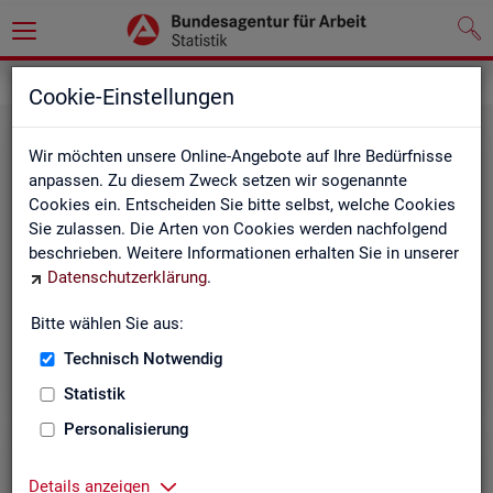
Grundlagen
Rechtsgrundlagen
Cookie-Einstellungen
Wir möchten unsere Online-Angebote auf Ihre Bedürfnisse
anpassen. Zu diesem Zweck setzen wir sogenannte
Cookies ein. Entscheiden Sie bitte selbst, welche Cookies
Sie zulassen. Die Arten von Cookies werden nachfolgend
beschrieben. Weitere Informationen erhalten Sie in unserer
Ge­set­ze und Ver­ord­nun­gen
Datenschutzerklärung
.
Bitte wählen Sie aus:
Die Gesetze und Verordnungen, die der Arbeit der
Statistik der BA zugrunde liegen, finden Sie hier.
Technisch Notwendig
Statistik
Personalisierung
Details anzeigen