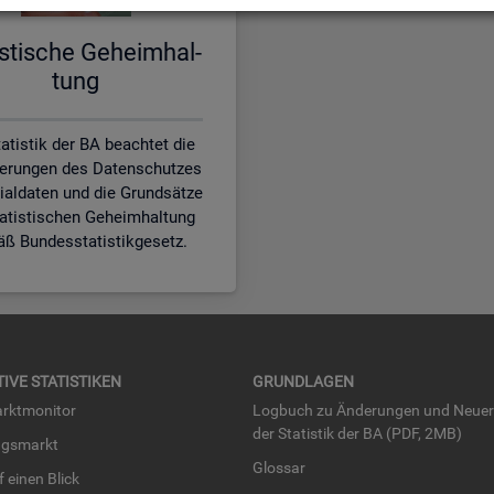
is­ti­sche Ge­heim­hal­
tung
atistik der BA beachtet die
erungen des Datenschutzes
zialdaten und die Grundsätze
tatistischen Geheimhaltung
ß Bundesstatistikgesetz.
TI­VE STA­TIS­TI­KEN
GRUND­LA­GEN
rkt­mo­ni­tor
Log­buch zu Än­de­run­gen und Neue­
der Sta­tis­tik der BA (PDF, 2MB)
ngs­markt
Glos­sar
uf einen Blick