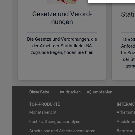
Ge­set­ze und Ver­ord­
Sta­t
nun­gen
Die Gesetze und Verordnungen, die
Die St
der Arbeit der Statistik der BA
Anford
zugrunde liegen, finden Sie hier.
für So
der S
gemä
Diese Seite
drucken
empfehlen
TOP-PRO­DUK­TE
IN­TER­AK­
Mo­nats­be­richt
Ar­beits­ma
Fach­kräf­te­eng­pass­ana­ly­se
Aus­bil­du
Ar­beits­lo­se und Ar­beits­lo­sen­quo­ten
Be­ru­fe a