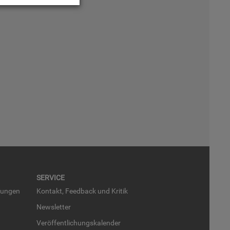
SER­VICE
run­gen
Kon­takt, Feed­back und Kri­tik
News­let­ter
Ver­öf­fent­li­chungs­ka­len­der