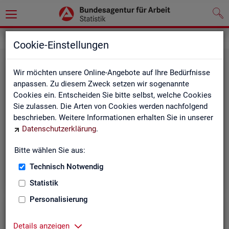
Grundlagen
Rechtsgrundlagen
Cookie-Einstellungen
Wir möchten unsere Online-Angebote auf Ihre Bedürfnisse
anpassen. Zu diesem Zweck setzen wir sogenannte
Cookies ein. Entscheiden Sie bitte selbst, welche Cookies
Sie zulassen. Die Arten von Cookies werden nachfolgend
beschrieben. Weitere Informationen erhalten Sie in unserer
Ge­set­ze und Ver­ord­nun­gen
Datenschutzerklärung
.
Bitte wählen Sie aus:
Die Gesetze und Verordnungen, die der Arbeit der
Statistik der BA zugrunde liegen, finden Sie hier.
Technisch Notwendig
Statistik
Personalisierung
Details anzeigen