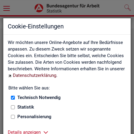
Grundlagen
Rechtsgrundlagen
Cookie-Einstellungen
Wir möchten unsere Online-Angebote auf Ihre Bedürfnisse
anpassen. Zu diesem Zweck setzen wir sogenannte
Cookies ein. Entscheiden Sie bitte selbst, welche Cookies
Sie zulassen. Die Arten von Cookies werden nachfolgend
beschrieben. Weitere Informationen erhalten Sie in unserer
Ge­set­ze und Ver­ord­nun­gen
Datenschutzerklärung
.
Bitte wählen Sie aus:
Die Gesetze und Verordnungen, die der Arbeit der
Statistik der BA zugrunde liegen, finden Sie hier.
Technisch Notwendig
Statistik
Personalisierung
Details anzeigen