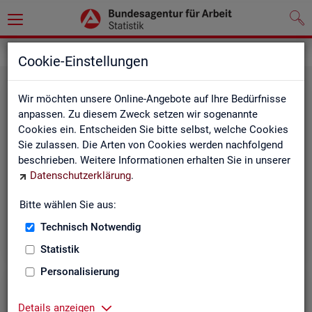
Grundlagen
Rechtsgrundlagen
Cookie-Einstellungen
Wir möchten unsere Online-Angebote auf Ihre Bedürfnisse
anpassen. Zu diesem Zweck setzen wir sogenannte
Cookies ein. Entscheiden Sie bitte selbst, welche Cookies
Sie zulassen. Die Arten von Cookies werden nachfolgend
beschrieben. Weitere Informationen erhalten Sie in unserer
Ge­set­ze und Ver­ord­nun­gen
Datenschutzerklärung
.
Bitte wählen Sie aus:
Die Gesetze und Verordnungen, die der Arbeit der
Statistik der BA zugrunde liegen, finden Sie hier.
Technisch Notwendig
Statistik
Personalisierung
Details anzeigen