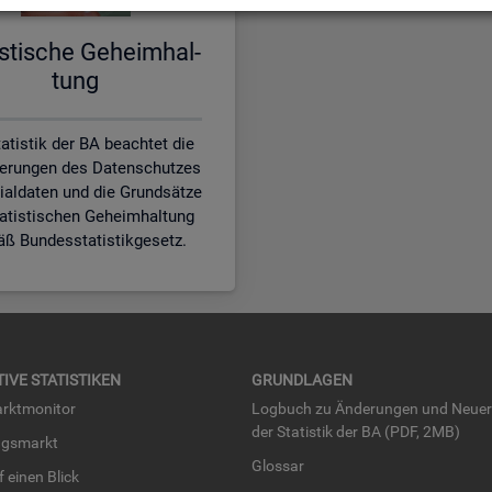
is­ti­sche Ge­heim­hal­
tung
atistik der BA beachtet die
erungen des Datenschutzes
zialdaten und die Grundsätze
tatistischen Geheimhaltung
ß Bundesstatistikgesetz.
TI­VE STA­TIS­TI­KEN
GRUND­LA­GEN
rkt­mo­ni­tor
Log­buch zu Än­de­run­gen und Neue­
der Sta­tis­tik der BA (PDF, 2MB)
ngs­markt
Glos­sar
uf einen Blick