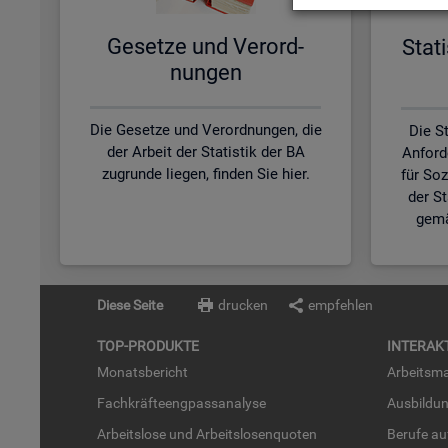
Ge­set­ze und Ver­ord­
Sta­t
nun­gen
Die Gesetze und Verordnungen, die
Die St
der Arbeit der Statistik der BA
Anford
zugrunde liegen, finden Sie hier.
für So
der S
gemä
Diese Seite
drucken
empfehlen
TOP-PRO­DUK­TE
IN­TER­AK­
Mo­nats­be­richt
Ar­beits­ma
Fach­kräf­te­eng­pass­ana­ly­se
Aus­bil­du
Ar­beits­lo­se und Ar­beits­lo­sen­quo­ten
Be­ru­fe a