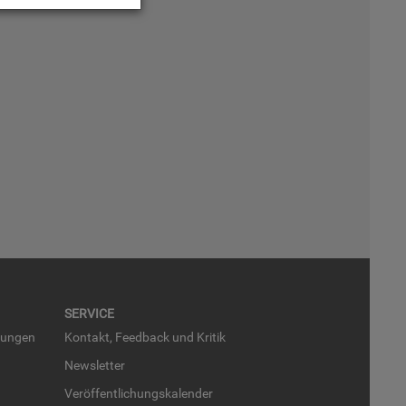
SER­VICE
run­gen
Kon­takt, Feed­back und Kri­tik
News­let­ter
Ver­öf­fent­li­chungs­ka­len­der