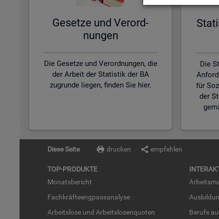
Ge­set­ze und Ver­ord­
Sta­t
nun­gen
Die Gesetze und Verordnungen, die
Die St
der Arbeit der Statistik der BA
Anford
zugrunde liegen, finden Sie hier.
für So
der S
gemä
Diese Seite
drucken
empfehlen
TOP-PRO­DUK­TE
IN­TER­AK­
Mo­nats­be­richt
Ar­beits­ma
Fach­kräf­te­eng­pass­ana­ly­se
Aus­bil­du
Ar­beits­lo­se und Ar­beits­lo­sen­quo­ten
Be­ru­fe a