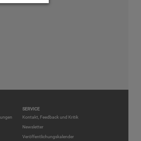
SER­VICE
run­gen
Kon­takt, Feed­back und Kri­tik
News­let­ter
Ver­öf­fent­li­chungs­ka­len­der