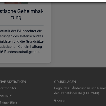
is­ti­sche Ge­heim­hal­
tung
atistik der BA beachtet die
erungen des Datenschutzes
zialdaten und die Grundsätze
tatistischen Geheimhaltung
ß Bundesstatistikgesetz.
TI­VE STA­TIS­TI­KEN
GRUND­LA­GEN
rkt­mo­ni­tor
Log­buch zu Än­de­run­gen und Neue­
der Sta­tis­tik der BA (PDF, 2MB)
ngs­markt
Glos­sar
uf einen Blick