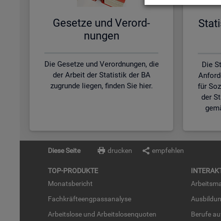
Ge­set­ze und Ver­ord­
Sta­t
nun­gen
Die Gesetze und Verordnungen, die
Die St
der Arbeit der Statistik der BA
Anford
zugrunde liegen, finden Sie hier.
für So
der S
gemä
Diese Seite
drucken
empfehlen
TOP-PRO­DUK­TE
IN­TER­AK­
Mo­nats­be­richt
Ar­beits­ma
Fach­kräf­te­eng­pass­ana­ly­se
Aus­bil­du
Ar­beits­lo­se und Ar­beits­lo­sen­quo­ten
Be­ru­fe a