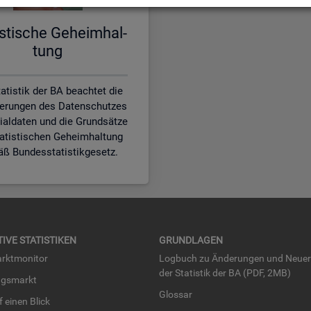
is­ti­sche Ge­heim­hal­
tung
atistik der BA beachtet die
erungen des Datenschutzes
zialdaten und die Grundsätze
tatistischen Geheimhaltung
ß Bundesstatistikgesetz.
TI­VE STA­TIS­TI­KEN
GRUND­LA­GEN
rkt­mo­ni­tor
Log­buch zu Än­de­run­gen und Neue­
der Sta­tis­tik der BA (PDF, 2MB)
ngs­markt
Glos­sar
uf einen Blick