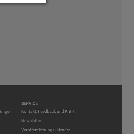
SER­VICE
run­gen
Kon­takt, Feed­back und Kri­tik
News­let­ter
Ver­öf­fent­li­chungs­ka­len­der