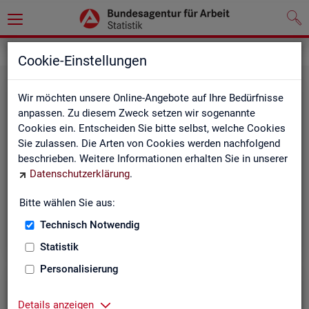
Grundlagen
Rechtsgrundlagen
Cookie-Einstellungen
Wir möchten unsere Online-Angebote auf Ihre Bedürfnisse
anpassen. Zu diesem Zweck setzen wir sogenannte
Cookies ein. Entscheiden Sie bitte selbst, welche Cookies
Sie zulassen. Die Arten von Cookies werden nachfolgend
beschrieben. Weitere Informationen erhalten Sie in unserer
Ge­set­ze und Ver­ord­nun­gen
Datenschutzerklärung
.
Bitte wählen Sie aus:
Die Gesetze und Verordnungen, die der Arbeit der
Statistik der BA zugrunde liegen, finden Sie hier.
Technisch Notwendig
Statistik
Personalisierung
Details anzeigen