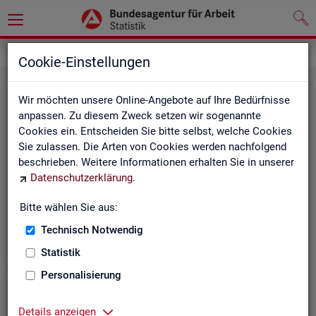
Grundlagen
Rechtsgrundlagen
Cookie-Einstellungen
Wir möchten unsere Online-Angebote auf Ihre Bedürfnisse
anpassen. Zu diesem Zweck setzen wir sogenannte
Cookies ein. Entscheiden Sie bitte selbst, welche Cookies
Sie zulassen. Die Arten von Cookies werden nachfolgend
beschrieben. Weitere Informationen erhalten Sie in unserer
Ge­set­ze und Ver­ord­nun­gen
Datenschutzerklärung
.
Bitte wählen Sie aus:
Die Gesetze und Verordnungen, die der Arbeit der
Statistik der BA zugrunde liegen, finden Sie hier.
Technisch Notwendig
Statistik
Personalisierung
Details anzeigen