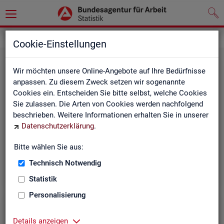
Grundlagen
Rechtsgrundlagen
Cookie-Einstellungen
Wir möchten unsere Online-Angebote auf Ihre Bedürfnisse
anpassen. Zu diesem Zweck setzen wir sogenannte
Cookies ein. Entscheiden Sie bitte selbst, welche Cookies
Sie zulassen. Die Arten von Cookies werden nachfolgend
beschrieben. Weitere Informationen erhalten Sie in unserer
Ge­set­ze und Ver­ord­nun­gen
Datenschutzerklärung
.
Bitte wählen Sie aus:
Die Gesetze und Verordnungen, die der Arbeit der
Statistik der BA zugrunde liegen, finden Sie hier.
Technisch Notwendig
Statistik
Personalisierung
Details anzeigen