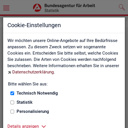
Grundlagen
Rechtsgrundlagen
Cookie-Einstellungen
Wir möchten unsere Online-Angebote auf Ihre Bedürfnisse
anpassen. Zu diesem Zweck setzen wir sogenannte
Cookies ein. Entscheiden Sie bitte selbst, welche Cookies
Sie zulassen. Die Arten von Cookies werden nachfolgend
beschrieben. Weitere Informationen erhalten Sie in unserer
Ge­set­ze und Ver­ord­nun­gen
Datenschutzerklärung
.
Bitte wählen Sie aus:
Die Gesetze und Verordnungen, die der Arbeit der
Statistik der BA zugrunde liegen, finden Sie hier.
Technisch Notwendig
Statistik
Personalisierung
Details anzeigen