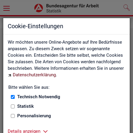
Grundlagen
Rechtsgrundlagen
Cookie-Einstellungen
Wir möchten unsere Online-Angebote auf Ihre Bedürfnisse
anpassen. Zu diesem Zweck setzen wir sogenannte
Cookies ein. Entscheiden Sie bitte selbst, welche Cookies
Sie zulassen. Die Arten von Cookies werden nachfolgend
beschrieben. Weitere Informationen erhalten Sie in unserer
Ge­set­ze und Ver­ord­nun­gen
Datenschutzerklärung
.
Bitte wählen Sie aus:
Die Gesetze und Verordnungen, die der Arbeit der
Statistik der BA zugrunde liegen, finden Sie hier.
Technisch Notwendig
Statistik
Personalisierung
Details anzeigen