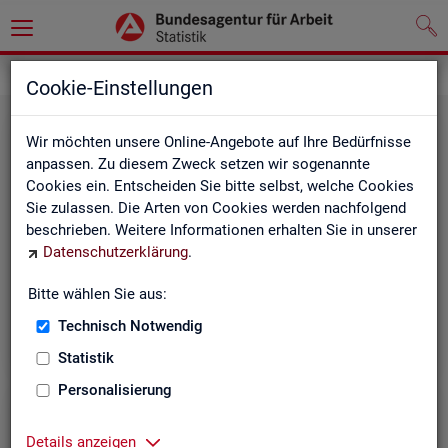
Grundlagen
Rechtsgrundlagen
Cookie-Einstellungen
Wir möchten unsere Online-Angebote auf Ihre Bedürfnisse
anpassen. Zu diesem Zweck setzen wir sogenannte
Cookies ein. Entscheiden Sie bitte selbst, welche Cookies
Sie zulassen. Die Arten von Cookies werden nachfolgend
beschrieben. Weitere Informationen erhalten Sie in unserer
Ge­set­ze und Ver­ord­nun­gen
Datenschutzerklärung
.
Bitte wählen Sie aus:
Die Gesetze und Verordnungen, die der Arbeit der
Statistik der BA zugrunde liegen, finden Sie hier.
Technisch Notwendig
Statistik
Personalisierung
Details anzeigen