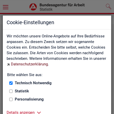
Grundlagen
Rechtsgrundlagen
Cookie-Einstellungen
Wir möchten unsere Online-Angebote auf Ihre Bedürfnisse
anpassen. Zu diesem Zweck setzen wir sogenannte
Cookies ein. Entscheiden Sie bitte selbst, welche Cookies
Sie zulassen. Die Arten von Cookies werden nachfolgend
beschrieben. Weitere Informationen erhalten Sie in unserer
Ge­set­ze und Ver­ord­nun­gen
Datenschutzerklärung
.
Bitte wählen Sie aus:
Die Gesetze und Verordnungen, die der Arbeit der
Statistik der BA zugrunde liegen, finden Sie hier.
Technisch Notwendig
Statistik
Personalisierung
Details anzeigen