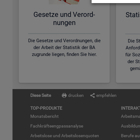
Ge­set­ze und Ver­ord­
Sta­t
nun­gen
Die Gesetze und Verordnungen, die
Die St
der Arbeit der Statistik der BA
Anford
zugrunde liegen, finden Sie hier.
für So
der S
gemä
Diese Seite
drucken
empfehlen
TOP-PRO­DUK­TE
IN­TER­AK­
Mo­nats­be­richt
Ar­beits­ma
Fach­kräf­te­eng­pass­ana­ly­se
Aus­bil­du
Ar­beits­lo­se und Ar­beits­lo­sen­quo­ten
Be­ru­fe a