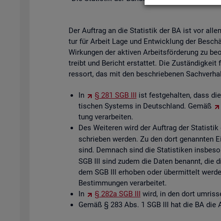
Der Auf­trag an die Sta­tis­tik der BA ist vor all
tur für Ar­beit Lage und Ent­wick­lung der Be­schä
Wir­kun­gen der ak­ti­ven Ar­beits­för­de­rung zu be­
treibt und Be­richt er­stat­tet. Die Zu­stän­dig­kei
res­sort, das mit den be­schrie­be­nen Sach­ver­hal­t
In
§ 281 SGB III
ist fest­ge­hal­ten, dass die
ti­schen Sys­tems in Deutsch­land. Gemäß
tung ver­ar­bei­ten.
Des Wei­te­ren wird der Auf­trag der Sta­tis­ti
schrie­ben wer­den. Zu den dort ge­nann­ten Ei­g
sind. Dem­nach sind die Sta­tis­ti­ken ins­be­son­
SGB III sind zudem die Daten be­nannt, die die
dem SGB III er­ho­ben oder über­mit­telt wer
Be­stim­mun­gen ver­ar­bei­tet.
In
§ 282a SGB III
wird, in den dort um­ris­se
Gemäß § 283 Abs. 1 SGB III hat die BA die Ar­be