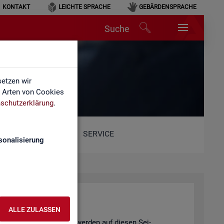
KONTAKT
LEICHTE SPRACHE
GEBÄRDENSPRACHE
Suche
etzen wir
e Arten von Cookies
schutzerklärung
.
SERVICE
sonalisierung
ALLE ZULASSEN
und Ver­ord­nun­gen. Diese wer­den auf die­sen Sei­