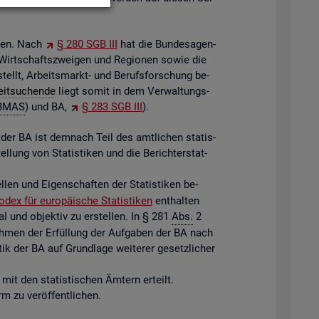
­ben. Nach
§ 280 SGB III
hat die Bun­des­agen­
, Wirt­schafts­zwei­gen und Re­gio­nen sowie die
­stellt, Ar­beits­markt- und Be­rufs­for­schung be­
eit­su­chen­de
liegt somit in dem Ver­wal­tungs­
BMAS
) und BA,
§ 283 SGB III
).
tik der BA ist dem­nach Teil des amt­li­chen sta­tis­
el­lung von Sta­tis­ti­ken und die Be­richt­erstat­
­len und Ei­gen­schaf­ten der Sta­tis­ti­ken be­
o­dex für eu­ro­päi­sche Sta­tis­ti­ken
ent­hal­ten
ral und ob­jek­tiv zu er­stel­len. In § 281
Abs.
2
h­men der Er­fül­lung der Auf­ga­ben der BA nach
k der BA auf Grund­la­ge wei­te­rer ge­setz­li­cher
mit den sta­tis­ti­schen Äm­tern er­teilt.
 zu ver­öf­fent­li­chen.