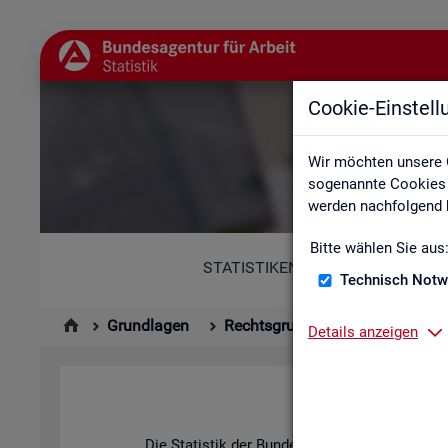
Cookie-Einstel
Wir möchten unsere 
sogenannte Cookies e
werden nachfolgend b
Bitte wählen Sie aus
STATISTIKEN
Technisch Notw
Grundlagen
Rechtsgrundlagen
Gesetze
Details anzeigen
Die Sta­tis­tik der Bun­des­agen­tur für Ar­beit (
B