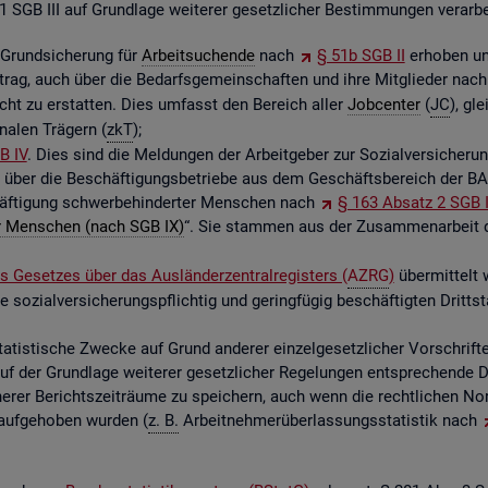
GB III auf Grund­la­ge wei­te­rer ge­setz­li­cher Be­stim­mun­gen ver­ar­bei
 Grund­si­che­rung für
Ar­beit­su­chen­de
nach
§ 51b SGB II
er­ho­ben un
uf­trag, auch über die Be­darfs­ge­mein­schaf­ten und ihre Mit­glie­der na
­richt zu er­stat­ten. Dies um­fasst den Be­reich aller
Job­cen­ter
(
JC
), gl
na­len Trä­gern (
zkT
);
B IV
. Dies sind die Mel­dun­gen der Ar­beit­ge­ber zur So­zi­al­ver­si­che­ru
n über die Be­schäf­ti­gungs­be­trie­be aus dem Ge­schäfts­be­reich der BA
äf­ti­gung schwer­be­hin­der­ter Men­schen nach
§ 163 Ab­satz 2 SGB 
­ter Men­schen (nach SGB IX)
“. Sie stam­men aus der Zu­sam­men­ar­beit de
 Ge­set­zes über das Aus­län­der­zen­tral­re­gis­ters (
AZRG
)
über­mit­telt
 so­zi­al­ver­si­che­rungs­pflich­tig und ge­ring­fü­gig be­schäf­tig­ten Dritt
ta­tis­ti­sche Zwe­cke auf Grund an­de­rer ein­zel­ge­setz­li­cher Vor­schrif
f der Grund­la­ge wei­te­rer ge­setz­li­cher Re­ge­lun­gen ent­spre­chen­de Da
rer Be­richts­zeit­räu­me zu spei­chern, auch wenn die recht­li­chen Nor­
 auf­ge­ho­ben wur­den (
z. B.
Ar­beit­neh­mer­über­las­sungs­sta­tis­tik nach