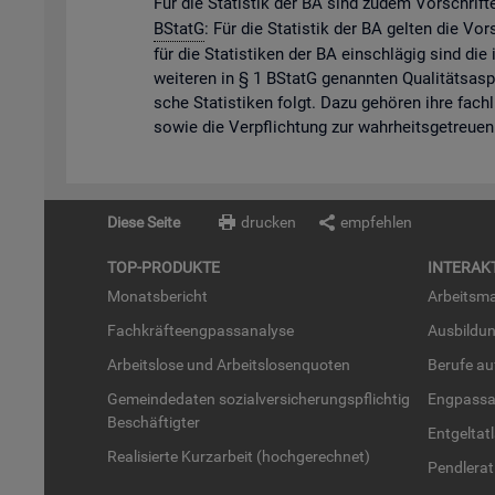
Für die Sta­tis­tik der BA sind zudem Vor­schrif­
BStatG
: Für die Sta­tis­tik der BA gel­ten die Vo
für die Sta­tis­ti­ken der BA ein­schlä­gig sind die 
wei­te­ren in § 1 BStatG ge­nann­ten Qua­li­täts­as­
sche Sta­tis­ti­ken folgt. Dazu ge­hö­ren ihre fach­
sowie die Ver­pflich­tung zur wahr­heits­ge­treu­en 
Diese Seite
drucken
empfehlen
TOP-PRO­DUK­TE
IN­TER­AK­
Mo­nats­be­richt
Ar­beits­ma
Fach­kräf­te­eng­pass­ana­ly­se
Aus­bil­du
Ar­beits­lo­se und Ar­beits­lo­sen­quo­ten
Be­ru­fe a
Ge­mein­de­da­ten so­zi­al­ver­si­che­rungs­pflich­tig
Eng­pass­a
Be­schäf­tig­ter
Ent­gel­t­at
Rea­li­sier­te Kurz­ar­beit (hoch­ge­rech­net)
Pend­ler­at