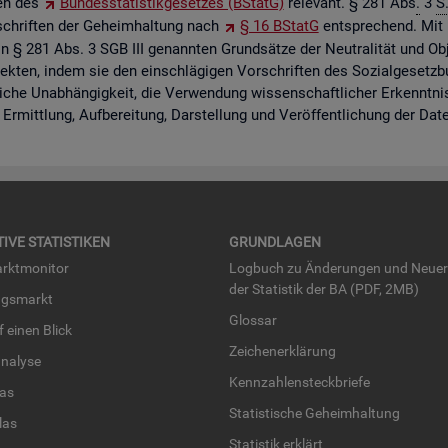
ten des
Bun­des­sta­tis­tik­ge­set­zes (BStatG)
re­le­vant. § 281 Abs
.
3
S
r­schrif­ten der Ge­heim­hal­tung nach
§ 16 BStatG
ent­spre­chend. Mit 
in § 281 Abs. 3 SGB III ge­nann­ten Grund­sät­ze der Neu­tra­li­tät und Ob­je
pek­ten, indem sie den ein­schlä­gi­gen Vor­schrif­ten des So­zi­al­ge­setz
li­che Un­ab­hän­gig­keit, die Ver­wen­dung wis­sen­schaft­li­cher Er­kennt­n
Er­mitt­lung, Auf­be­rei­tung, Dar­stel­lung und Ver­öf­fent­li­chung der Dat
TI­VE STA­TIS­TI­KEN
GRUND­LA­GEN
rkt­mo­ni­tor
Log­buch zu Än­de­run­gen und Neue­
der Sta­tis­tik der BA (PDF, 2MB)
ngs­markt
Glos­sar
uf einen Blick
Zei­chen­er­klä­rung
na­ly­se
Kenn­zah­len­steck­brie­fe
­las
Sta­tis­ti­sche Ge­heim­hal­tung
­las
Sta­tis­tik er­klärt