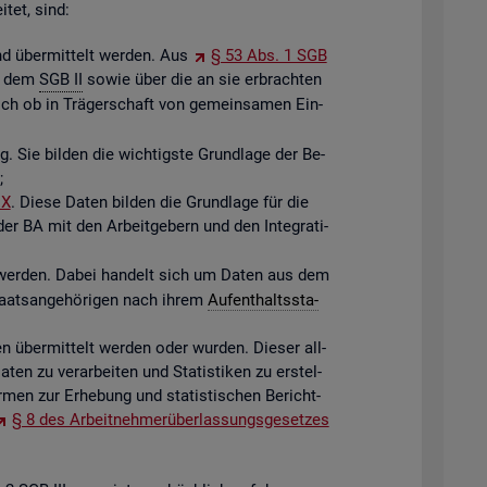
­tet, sind:
d über­mit­telt wer­den. Aus
§ 53 Abs. 1 SGB
ch dem
SGB II
sowie über die an sie er­brach­ten
eich ob in Trä­ger­schaft von ge­mein­sa­men Ein­
ng. Sie bil­den die wich­tigs­te Grund­la­ge der Be­
;
IX
. Diese Daten bil­den die Grund­la­ge für die
r BA mit den Ar­beit­ge­bern und den In­te­gra­ti­
 wer­den. Dabei han­delt sich um Daten aus dem
­staats­an­ge­hö­ri­gen nach ihrem
Auf­ent­halts­sta­
­ten über­mit­telt wer­den oder wur­den. Die­ser all­
ten zu ver­ar­bei­ten und Sta­tis­ti­ken zu er­stel­
men zur Er­he­bung und sta­tis­ti­schen Be­richt­
§ 8 des Ar­beit­neh­mer­über­las­sungs­ge­set­zes