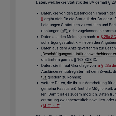
Daten, wel­che die Sta­tis­tik der BA gemäß § 281 S
Daten, die von den zu­stän­di­gen Trä­gern der
II
er­gibt sich für die Sta­tis­tik der BA der A
Leis­tun­gen Sta­tis­ti­ken zu er­stel­len und Be
rich­tun­gen (
gE
), oder zu­ge­las­se­nen kom­mu­
Daten aus den Mel­dun­gen nach
§ 28a SG
schäf­ti­gungs­sta­tis­tik – neben den An­ga­be
Daten aus dem An­zei­ge­ver­fah­ren zur Be­sch
„
Be­schäf­ti­gungs­sta­tis­tik schwer­be­hin­der
ons­äm­tern gemäß § 163
SGB
IX;
Daten, die ihr auf Grund­la­ge von
§ 23a des
Aus­län­der­zen­tral­re­gis­ter mit dem Zweck, die
tus
glie­dern zu kön­nen;
wei­te­re Daten, die ihr zur Ver­ar­bei­tung für s
ge­mei­ne Pas­sus er­öff­net die Mög­lich­keit, au
len. Damit ist es zudem mög­lich, Daten frü­he­
erstat­tung zwi­schen­zeit­lich no­vel­liert oder
(AÜG) a. F.
).