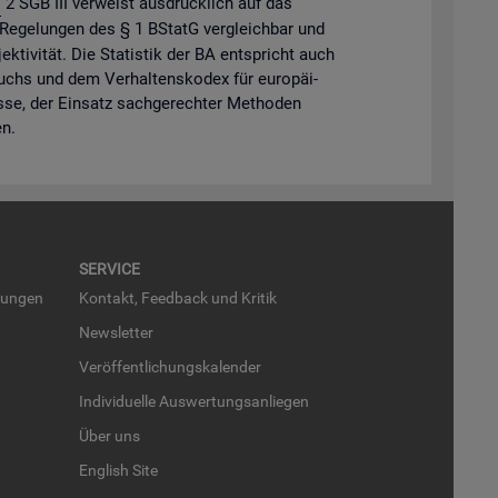
.
2 SGB III ver­weist aus­drück­lich auf das
Re­ge­lun­gen des § 1 BStatG ver­gleich­bar und
k­ti­vi­tät. Die Sta­tis­tik der BA ent­spricht auch
­buchs und dem Ver­hal­tens­ko­dex für eu­ro­päi­
is­se, der Ein­satz sach­ge­rech­ter Me­tho­den
en.
SER­VICE
run­gen
Kon­takt, Feed­back und Kri­tik
News­let­ter
Ver­öf­fent­li­chungs­ka­len­der
In­di­vi­du­el­le Aus­wer­tungs­an­lie­gen
Über uns
English Site