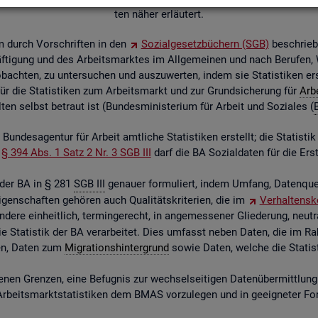
ten näher er­läu­tert.
em durch Vor­schrif­ten in den
So­zi­al­ge­setz­bü­chern (SGB)
be­schrie
f­ti­gung und des Ar­beits­mark­tes im All­ge­mei­nen und nach Be­ru­fen
ob­ach­ten, zu un­ter­su­chen und aus­zu­wer­ten, indem sie Sta­tis­ti­ken er
t für die Sta­tis­ti­ken zum Ar­beits­markt und zur Grund­si­che­rung für
Ar­b
en selbst be­traut ist (Bun­des­mi­nis­te­ri­um für Ar­beit und So­zia­les (
 Bun­des­agen­tur für Ar­beit amt­li­che Sta­tis­ti­ken er­stellt; die Sta­tis­
§ 394 Abs. 1 Satz 2 Nr. 3 SGB III
darf die BA So­zi­al­da­ten für die Er­st
k der BA in § 281
SGB III
ge­nau­er for­mu­liert, indem Um­fang, Da­ten­quel
en­schaf­ten ge­hö­ren auch Qua­li­täts­kri­te­ri­en, die im
Ver­hal­tens­k
de­re ein­heit­lich, ter­min­ge­recht, in an­ge­mes­se­ner Glie­de­rung, neu­t
 Sta­tis­tik der BA ver­ar­bei­tet. Dies um­fasst neben Daten, die im Ra
­den, Daten zum
Mi­gra­ti­ons­hin­ter­grund
sowie Daten, wel­che die Sta­tis­ti
­nen Gren­zen, eine Be­fug­nis zur wech­sel­sei­ti­gen Da­ten­über­mitt­lung 
its­markt­sta­tis­ti­ken dem BMAS vor­zu­le­gen und in ge­eig­ne­ter Form