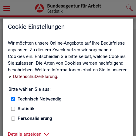
Grundlagen
Methodik und Qualität
Cookie-Einstellungen
Wir möchten unsere Online-Angebote auf Ihre Bedürfnisse
anpassen. Zu diesem Zweck setzen wir sogenannte
Cookies ein. Entscheiden Sie bitte selbst, welche Cookies
Sie zulassen. Die Arten von Cookies werden nachfolgend
beschrieben. Weitere Informationen erhalten Sie in unserer
Me­tho­di­sche Hin­wei­se
Datenschutzerklärung
.
Bitte wählen Sie aus:
Hintergrundinformationen und methodische Hinweise
zu den Fachstatistiken und weiteren Themen, z. B. zur
Technisch Notwendig
Saisonbereinigung.
Statistik
Personalisierung
Details anzeigen