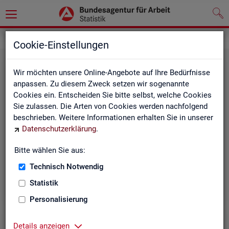
Grundlagen
Methodik und Qualität
Cookie-Einstellungen
Wir möchten unsere Online-Angebote auf Ihre Bedürfnisse
anpassen. Zu diesem Zweck setzen wir sogenannte
Cookies ein. Entscheiden Sie bitte selbst, welche Cookies
Sie zulassen. Die Arten von Cookies werden nachfolgend
beschrieben. Weitere Informationen erhalten Sie in unserer
Me­tho­di­sche Hin­wei­se
Datenschutzerklärung
.
Bitte wählen Sie aus:
Hintergrundinformationen und methodische Hinweise
zu den Fachstatistiken und weiteren Themen, z. B. zur
Technisch Notwendig
Saisonbereinigung.
Statistik
Personalisierung
Details anzeigen