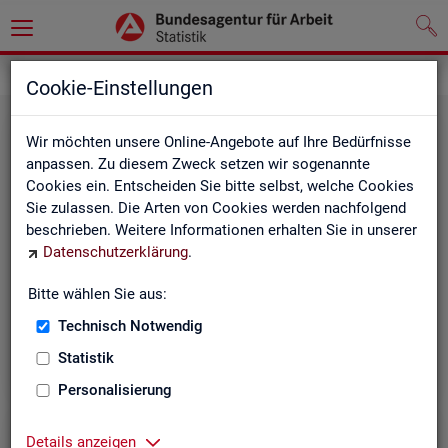
Grundlagen
Methodik und Qualität
Cookie-Einstellungen
Wir möchten unsere Online-Angebote auf Ihre Bedürfnisse
anpassen. Zu diesem Zweck setzen wir sogenannte
Cookies ein. Entscheiden Sie bitte selbst, welche Cookies
Sie zulassen. Die Arten von Cookies werden nachfolgend
beschrieben. Weitere Informationen erhalten Sie in unserer
Me­tho­di­sche Hin­wei­se
Datenschutzerklärung
.
Bitte wählen Sie aus:
Hintergrundinformationen und methodische Hinweise
zu den Fachstatistiken und weiteren Themen, z. B. zur
Technisch Notwendig
Saisonbereinigung.
Statistik
Personalisierung
Details anzeigen