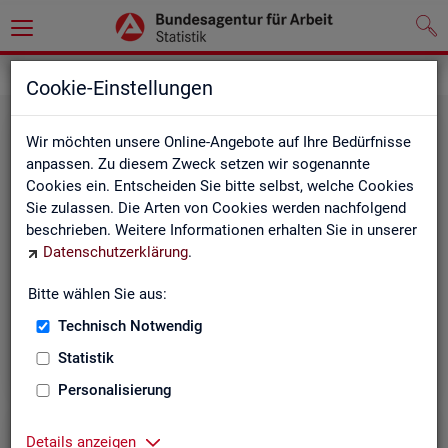
Grundlagen
Methodik und Qualität
Cookie-Einstellungen
Wir möchten unsere Online-Angebote auf Ihre Bedürfnisse
anpassen. Zu diesem Zweck setzen wir sogenannte
Cookies ein. Entscheiden Sie bitte selbst, welche Cookies
Sie zulassen. Die Arten von Cookies werden nachfolgend
beschrieben. Weitere Informationen erhalten Sie in unserer
Me­tho­di­sche Hin­wei­se
Datenschutzerklärung
.
Bitte wählen Sie aus:
Hintergrundinformationen und methodische Hinweise
zu den Fachstatistiken und weiteren Themen, z. B. zur
Technisch Notwendig
Saisonbereinigung.
Statistik
Personalisierung
Details anzeigen