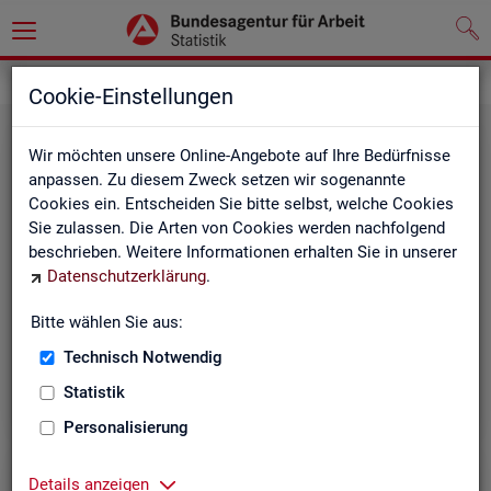
Grundlagen
Methodik und Qualität
Cookie-Einstellungen
Wir möchten unsere Online-Angebote auf Ihre Bedürfnisse
anpassen. Zu diesem Zweck setzen wir sogenannte
Cookies ein. Entscheiden Sie bitte selbst, welche Cookies
Sie zulassen. Die Arten von Cookies werden nachfolgend
beschrieben. Weitere Informationen erhalten Sie in unserer
Me­tho­di­sche Hin­wei­se
Datenschutzerklärung
.
Bitte wählen Sie aus:
Hintergrundinformationen und methodische Hinweise
zu den Fachstatistiken und weiteren Themen, z. B. zur
Technisch Notwendig
Saisonbereinigung.
Statistik
Personalisierung
Details anzeigen