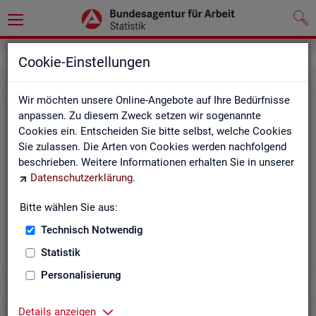
Grundlagen
Methodik und Qualität
Cookie-Einstellungen
Wir möchten unsere Online-Angebote auf Ihre Bedürfnisse
anpassen. Zu diesem Zweck setzen wir sogenannte
Cookies ein. Entscheiden Sie bitte selbst, welche Cookies
Sie zulassen. Die Arten von Cookies werden nachfolgend
beschrieben. Weitere Informationen erhalten Sie in unserer
Me­tho­di­sche Hin­wei­se
Datenschutzerklärung
.
Bitte wählen Sie aus:
Hintergrundinformationen und methodische Hinweise
zu den Fachstatistiken und weiteren Themen, z. B. zur
Technisch Notwendig
Saisonbereinigung.
Statistik
Personalisierung
Details anzeigen