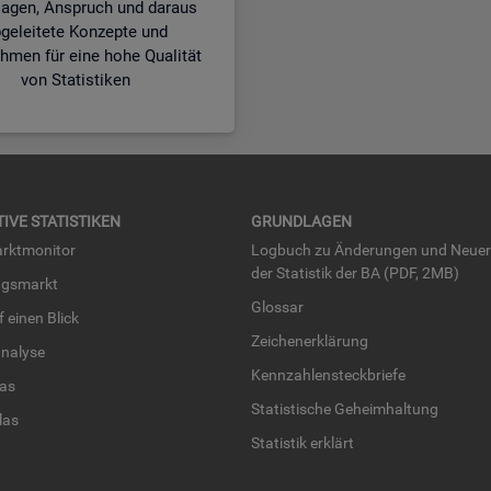
lagen, Anspruch und daraus
geleitete Konzepte und
men für eine hohe Qualität
von Statistiken
TI­VE STA­TIS­TI­KEN
GRUND­LA­GEN
rkt­mo­ni­tor
Log­buch zu Än­de­run­gen und Neue­
der Sta­tis­tik der BA (PDF, 2MB)
ngs­markt
Glos­sar
uf einen Blick
Zei­chen­er­klä­rung
na­ly­se
Kenn­zah­len­steck­brie­fe
­las
Sta­tis­ti­sche Ge­heim­hal­tung
­las
Sta­tis­tik er­klärt