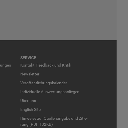
SER­VICE
run­gen
Kon­takt, Feed­back und Kri­tik
News­let­ter
Ver­öf­fent­li­chungs­ka­len­der
In­di­vi­du­el­le Aus­wer­tungs­an­lie­gen
Über uns
English Site
Hin­wei­se zur Quel­len­an­ga­be und Zi­tie­
rung (PDF, 132KB)