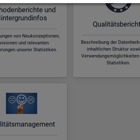
ho­den­be­rich­te und
in­ter­grund­in­fos
Qua­li­täts­be­rich­
rungen von Neukonzeptionen,
Beschreibung der Datenherku
visionen und relevanten
inhaltlichen Struktur sow
erungen unserer Statistiken.
Verwendungsmöglichkeiten 
Statistiken.
li­täts­ma­nage­ment