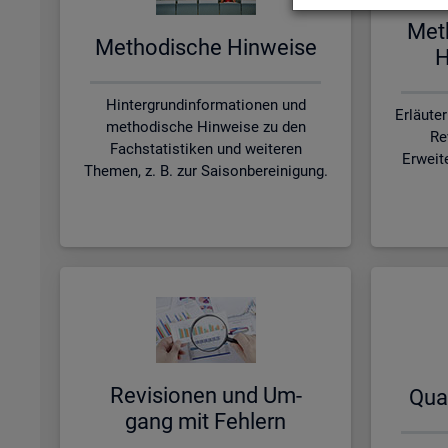
Me­t
Me­tho­di­sche Hin­wei­se
H
Hintergrundinformationen und
Erläute
methodische Hinweise zu den
Re
Fachstatistiken und weiteren
Erweit
Themen, z. B. zur Saisonbereinigung.
Re­vi­sio­nen und Um­
Qua­
gang mit Feh­lern