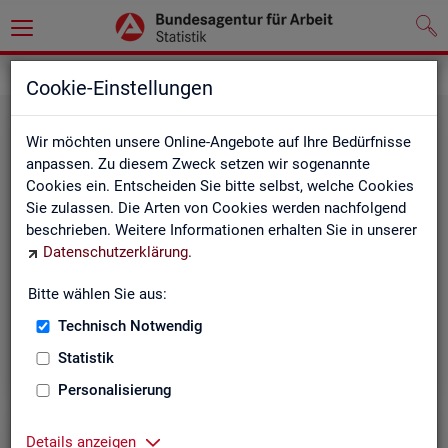
Grundlagen
Methodik und Qualität
Cookie-Einstellungen
Wir möchten unsere Online-Angebote auf Ihre Bedürfnisse
anpassen. Zu diesem Zweck setzen wir sogenannte
Cookies ein. Entscheiden Sie bitte selbst, welche Cookies
Sie zulassen. Die Arten von Cookies werden nachfolgend
beschrieben. Weitere Informationen erhalten Sie in unserer
Me­tho­di­sche Hin­wei­se
Datenschutzerklärung
.
Bitte wählen Sie aus:
Hintergrundinformationen und methodische Hinweise
zu den Fachstatistiken und weiteren Themen, z. B. zur
Technisch Notwendig
Saisonbereinigung.
Statistik
Personalisierung
Details anzeigen