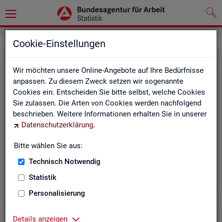
Grundlagen
Methodik und Qualität
Cookie-Einstellungen
Wir möchten unsere Online-Angebote auf Ihre Bedürfnisse
anpassen. Zu diesem Zweck setzen wir sogenannte
Cookies ein. Entscheiden Sie bitte selbst, welche Cookies
Sie zulassen. Die Arten von Cookies werden nachfolgend
beschrieben. Weitere Informationen erhalten Sie in unserer
Me­tho­di­sche Hin­wei­se
Datenschutzerklärung
.
Bitte wählen Sie aus:
Hintergrundinformationen und methodische Hinweise
zu den Fachstatistiken und weiteren Themen, z. B. zur
Technisch Notwendig
Saisonbereinigung.
Statistik
Personalisierung
Details anzeigen