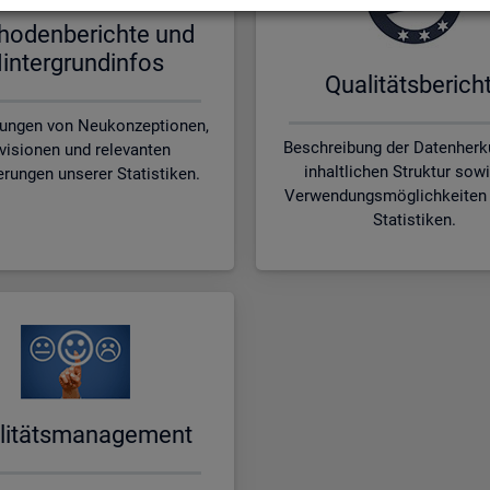
ho­den­be­rich­te und
in­ter­grund­in­fos
Qua­li­täts­be­rich­
rungen von Neukonzeptionen,
Beschreibung der Datenherku
visionen und relevanten
inhaltlichen Struktur sow
erungen unserer Statistiken.
Verwendungsmöglichkeiten 
Statistiken.
li­täts­ma­nage­ment