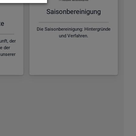
Sai­son­be­rei­ni­gung
te
Die Saisonbereinigung: Hintergründe
und Verfahren.
nft, der
ie der
unserer