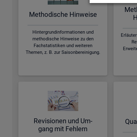
Me­t
Me­tho­di­sche Hin­wei­se
H
Hintergrundinformationen und
Erläute
methodische Hinweise zu den
Re
Fachstatistiken und weiteren
Erweit
Themen, z. B. zur Saisonbereinigung.
Re­vi­sio­nen und Um­
Qua­
gang mit Feh­lern