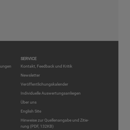
SER­VICE
run­gen
Kon­takt, Feed­back und Kri­tik
News­let­ter
Ver­öf­fent­li­chungs­ka­len­der
In­di­vi­du­el­le Aus­wer­tungs­an­lie­gen
Über uns
English Site
Hin­wei­se zur Quel­len­an­ga­be und Zi­tie­
rung (PDF, 132KB)