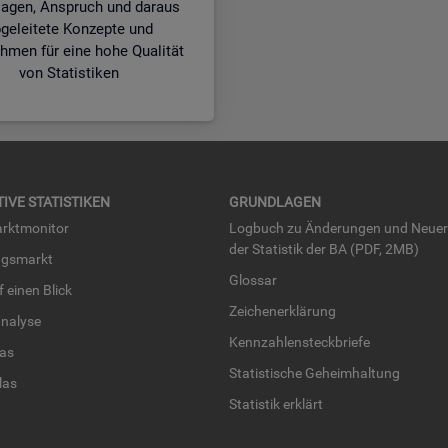
lagen, Anspruch und daraus
geleitete Konzepte und
men für eine hohe Qualität
von Statistiken
TI­VE STA­TIS­TI­KEN
GRUND­LA­GEN
rkt­mo­ni­tor
Log­buch zu Än­de­run­gen und Neue­
der Sta­tis­tik der BA (PDF, 2MB)
ngs­markt
Glos­sar
uf einen Blick
Zei­chen­er­klä­rung
na­ly­se
Kenn­zah­len­steck­brie­fe
­las
Sta­tis­ti­sche Ge­heim­hal­tung
­las
Sta­tis­tik er­klärt