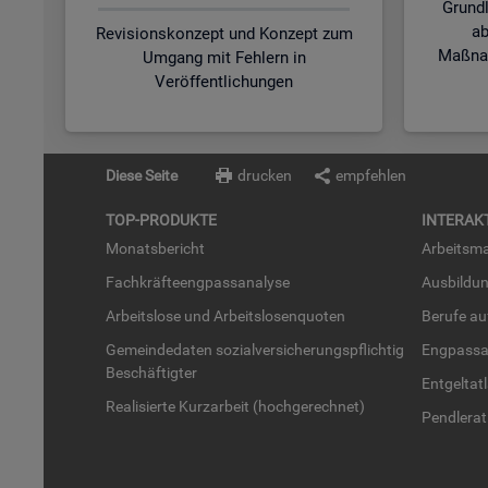
Grund
ab
Revisionskonzept und Konzept zum
Maßnah
Umgang mit Fehlern in
Veröffentlichungen
Diese Seite
drucken
empfehlen
TOP-PRO­DUK­TE
IN­TER­AK­
Mo­nats­be­richt
Ar­beits­ma
Fach­kräf­te­eng­pass­ana­ly­se
Aus­bil­du
Ar­beits­lo­se und Ar­beits­lo­sen­quo­ten
Be­ru­fe a
Ge­mein­de­da­ten so­zi­al­ver­si­che­rungs­pflich­tig
Eng­pass­a
Be­schäf­tig­ter
Ent­gel­t­at
Rea­li­sier­te Kurz­ar­beit (hoch­ge­rech­net)
Pend­ler­at