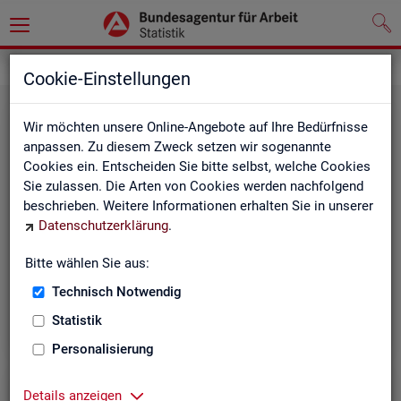
Grundlagen
Methodik und Qualität
Cookie-Einstellungen
Wir möchten unsere Online-Angebote auf Ihre Bedürfnisse
anpassen. Zu diesem Zweck setzen wir sogenannte
Cookies ein. Entscheiden Sie bitte selbst, welche Cookies
Sie zulassen. Die Arten von Cookies werden nachfolgend
beschrieben. Weitere Informationen erhalten Sie in unserer
Me­tho­di­sche Hin­wei­se
Datenschutzerklärung
.
Bitte wählen Sie aus:
Hintergrundinformationen und methodische Hinweise
zu den Fachstatistiken und weiteren Themen, z. B. zur
Technisch Notwendig
Saisonbereinigung.
Statistik
Personalisierung
Details anzeigen